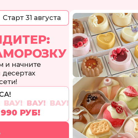
Старт 31 августа
НДИТЕР:
АМОРОЗКУ
м и начните
и десертах
сети!
СА!
!
ВАУ!
!
ВАУ!
!
ВАУ!
 990 РУБ!
Ь