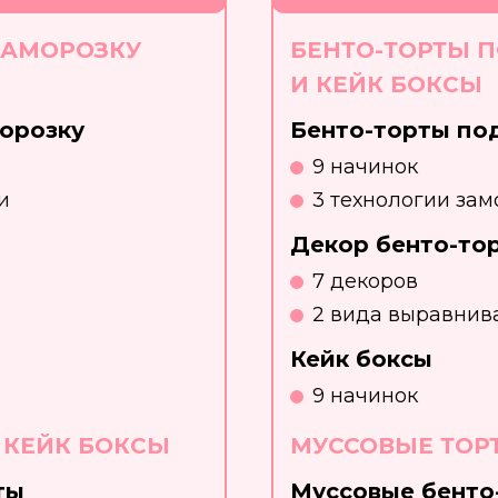
ЗАМОРОЗКУ
БЕНТО-ТОРТЫ 
И КЕЙК БОКСЫ
морозку
Бенто-торты по
9 начинок
и
3 технологии зам
Декор бенто-то
7 декоров
2 вида выравнив
Кейк боксы
9 начинок
 КЕЙК БОКСЫ
МУССОВЫЕ ТОР
ты
Муссовые бенто