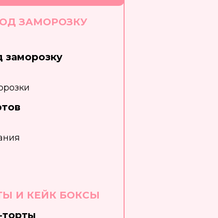
ПОД ЗАМОРОЗКУ
д заморозку
орозки
ртов
ания
ТЫ И КЕЙК БОКСЫ
-торты