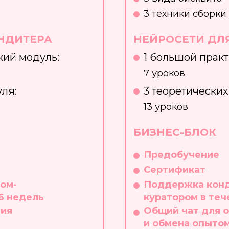
3 техники сборки
НДИТЕРА
НЕЙРОСЕТИ ДЛ
кий модуль:
1 большой прак
7 уроков
уля:
3 теоретических
13 уроков
БИЗНЕС-БЛОК
Предобучение
​Сертификат
ом-
​Поддержка кон
6 недель​
куратором в теч
ния
Общий чат для 
и обмена опыто