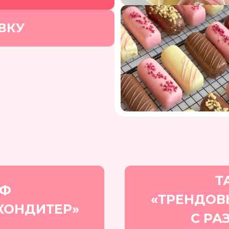
ВКУ
Т
ИФ
«ТРЕНДОВ
КОНДИТЕР»
С РА