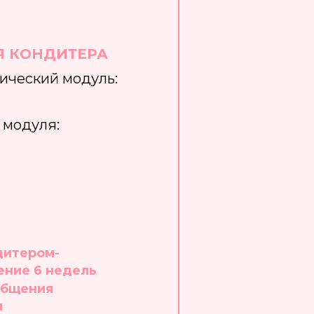
Я КОНДИТЕРА
тический модуль:
 модуля:
дитером-
ение 6 недель​
общения
м