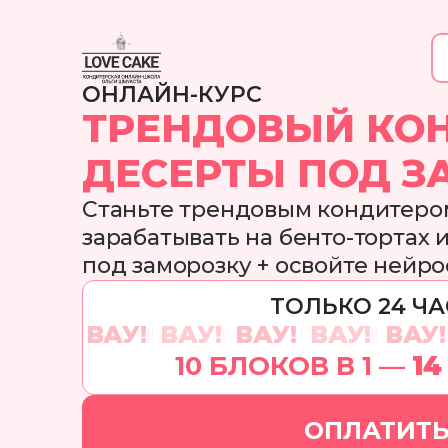
ОНЛАЙН-КУРС
ТРЕНДОВЫЙ КО
ДЕСЕРТЫ ПОД З
Станьте трендовым кондитеро
зарабатывать на бенто-тортах 
под заморозку + освойте нейро
ТОЛЬКО 24 ЧА
ВАУ!
!
ВАУ!
!
ВАУ!
!
ВАУ!
!
ВАУ!
10 БЛОКОВ В 1 —
14
ОПЛАТИТ