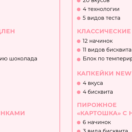
20 вкусов
4 технологии
5 видов теста
ДЛЕН
КЛАССИЧЕСКИЕ
12 начинок
11 видов бисквита
нию шоколада
Блок по темпер
КАПКЕЙКИ NEW
4 вкуса
4 бисквита
ПИРОЖНОЕ
ИНКАМИ
«КАРТОШКА» С
6 начинок
3 вида бисквита