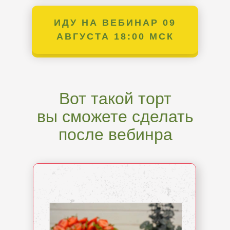
ИДУ НА ВЕБИНАР 09
ИДУ НА ВЕБИНАР 3
ФЕВРАЛЯ 18:00 МСК
АВГУСТА 18:00 МСК
Вот такой торт
вы сможете сделать
после вебинра