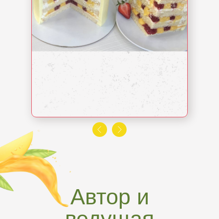
сможете сделать
после вебинра
Автор и
ведущая