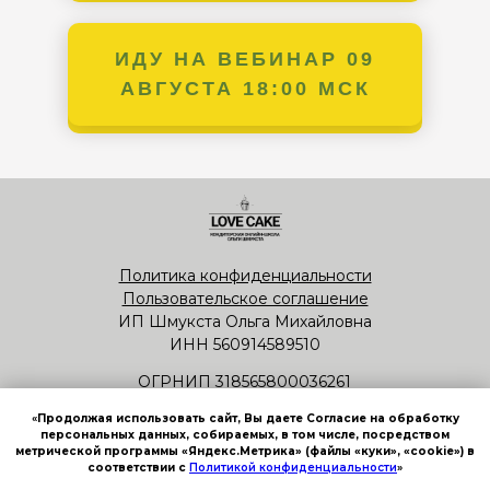
ИДУ НА ВЕБИНАР 09
ИДУ НА ВЕБИНАР
ЗАРЕГИСТРИРОВАТЬСЯ
АВГУСТА 18:00 МСК
Политика конфиденциальности
Пользовательское соглашение
ИП Шмукста Ольга Михайловна
ИНН 560914589510
ОГРНИП 318565800036261
school-cake@yandex.ru
«
Продолжая использовать сайт, Вы даете Согласие на обработку
персональных данных, собираемых, в том числе, посредством
метрической программы «Яндекс.Метрика» (файлы «куки», «сookie») в
соответствии с
Политикой конфиденциальности
»