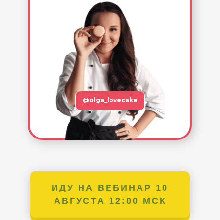
@olga_lovecake
ИДУ НА ВЕБИНАР 10
ИДУ НА ВЕБИНАР
ЗАРЕГИСТРИРОВАТЬСЯ
АВГУСТА 12:00 МСК